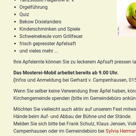
Basis/Schutzkonzept
Orgelführung
HGN
Quiz
Bekow Dixielanders
Kinderschminken und Spiele
Schweinekeule vom Grillfeuer
frisch gepresster Apfelsaft
und vieles mehr ...
Ihre Apfelernte können Sie zu leckerem Apfsaft pressen l
Das Mosterei-Mobil arbeitet bereits ab 9.00 Uhr.
(
Infos und Anmeldung bei Gerhard v. Campenhausen, 01
Wenn Sie selber keine Verwendung Ihrer Äpfel haben, kön
Kirchengemeinde spenden (bitte im Gemeindebüro ankünd
Möchten Sie vielleicht auch aktiv auf unserem Fest mitwir
Hände beim Auf- und Abbau der Bühne und der Stände.
Melden Sie sich bitte bei Frank Schulz, Klaus Jensen, Vol
Campenhausen oder im Gemeindebüro bei
Sylvia Herma