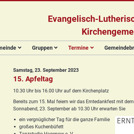
Evangelisch-Lutheris
Kirchengeme
meinde
Gruppen
Termine
Gemeindebri
Das Team
Hauptamtliche
Für Kinder
Kinderkirche
Gottesdienste
Gemeinde
Konzert
Mitarbeiter/innen
Projekt Kulturenbrücke
Für Erwachsene
Zirkusgruppe
Andere Veranstaltungen
Ökumenischer
Bildergale
Samstag, 23. September 2023
Kirchengemeinderat
Chor
Stiftung Regenbogen
Kirchenmusik
Offenes
Ökumenischer
15. Apfeltag
Vorstellung der
Kinderturnen
Chor
Posaunenchor
Unsere Kirche
Seniorenkreis
10.30 Uhr bis 16.00 Uhr auf dem Kirchenplatz
Kandidat(inn)en
Konfirmanden
Posaunenchor
Collegium
Orgelsanierung
Frauenkreis
Bereits zum 15. Mal feiern wir das Erntedankfest mit dem
musicum
Collegium
Glocken für Hagenow
Blaues Kreuz
Sonnabend, 23. September ab 10.30 Uhr erwarten Sie
musicum
Frauenkreis
Rückblick
Prävention
Zirkusgruppe
Praeventionsbroschüre
ein vergnüglicher Tag für die ganze Familie
Freundeskreis
Blaues Kreuz
FAQ
großes Kuchenbüfett
Konfirmanden
Seniorenkreis
Tanzstudio Hagenow e. V.