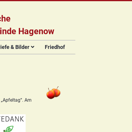
che
inde Hagenow
efe & Bilder
Friedhof
briefe
e
Flyer der
Musikveranstaltungen
rien
 „Apfeltag“. Am