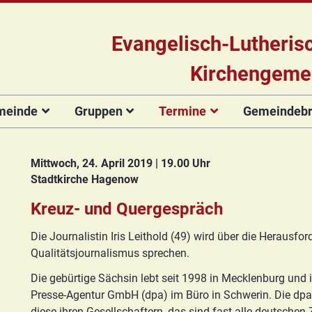
Evangelisch-Lutheris
Kirchengeme
meinde
Gruppen
Termine
Gemeindebri
Das Team
Hauptamtliche
Für Kinder
Kinderkirche
Gottesdienste
Gemeinde
Konzert
Mitarbeiter/innen
Projekt Kulturenbrücke
Für Erwachsene
Zirkusgruppe
Andere Veranstaltungen
Ökumenischer
Bildergale
Mittwoch, 24. April 2019 | 19.00 Uhr
Kirchengemeinderat
Chor
Stadtkirche Hagenow
Stiftung Regenbogen
Kirchenmusik
Offenes
Ökumenischer
Vorstellung der
Kinderturnen
Chor
Posaunenchor
Unsere Kirche
Seniorenkreis
Kreuz- und Quergespräch
Kandidat(inn)en
Konfirmanden
Posaunenchor
Collegium
Orgelsanierung
Frauenkreis
Die Journalistin Iris Leithold (49) wird über die Herausf
musicum
Collegium
Glocken für Hagenow
Blaues Kreuz
Qualitätsjournalismus sprechen.
musicum
Frauenkreis
Rückblick
Prävention
Zirkusgruppe
Praeventionsbroschüre
Die gebürtige Sächsin lebt seit 1998 in Mecklenburg und 
Freundeskreis
Blaues Kreuz
FAQ
Presse-Agentur GmbH (dpa) im Büro in Schwerin. Die dpa
Konfirmanden
Seniorenkreis
diese ihren Gesellschaftern, das sind fast alle deutsche