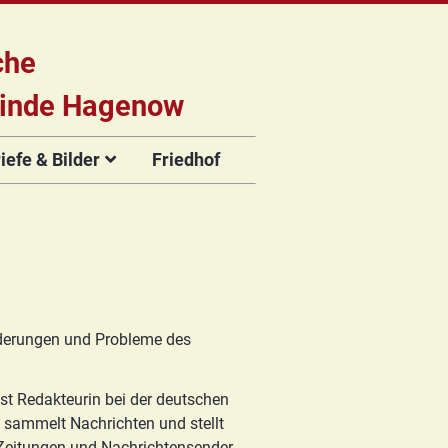
che
inde Hagenow
efe & Bilder
Friedhof
briefe
e
Flyer der
Musikveranstaltungen
rien
orderungen und Probleme des
ist Redakteurin bei der deutschen
 sammelt Nachrichten und stellt
n Zeitungen und Nachrichtensender,