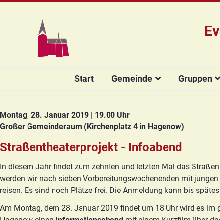
Ev
Navigation
Start
Gemeinde
Gruppen
überspringen
Das Team
Hauptamtli
Für Kin
Mitarbeiter/
Projekt Kulturenbrücke
Für Er
Montag, 28. Januar 2019 | 19.00 Uhr
Kirchengeme
Großer Gemeinderaum
(
Kirchenplatz 4 in Hagenow
)
Stiftung Regenbogen
Kirche
Vorstellung 
Unsere Kirche
Seniore
Straßentheaterprojekt - Infoabend
Kandidat(in
Orgelsanierung
Frauenk
In diesem Jahr findet zum zehnten und letzten Mal das Straßenth
Glocken für Hagenow
Blaues 
werden wir nach sieben Vorbereitungswochenenden mit jungen 
reisen. Es sind noch Plätze frei. Die Anmeldung kann bis späte
Rückblick
Prävention
Zirkusg
Am Montag, dem 28. Januar 2019 findet um 18 Uhr wird es im 
Konfir
Hagenow einen
Informationsabend
mit einem Kurzfilm über das