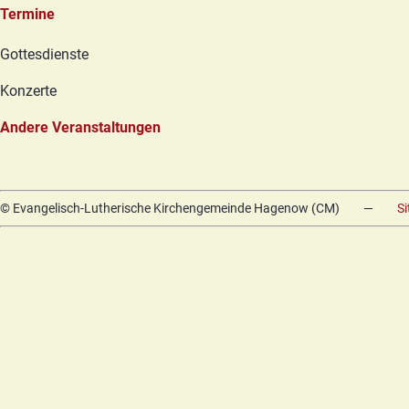
Termine
Navigation
Gottesdienste
überspringen
Konzerte
Andere Veranstaltungen
© Evangelisch-Lutherische Kirchengemeinde Hagenow (CM)
—
S