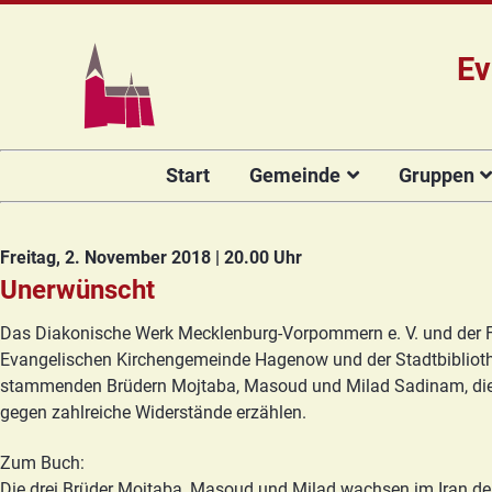
Ev
Navigation
Start
Gemeinde
Gruppen
überspringen
Das Team
Hauptamtli
Für Kin
Mitarbeiter/
Projekt Kulturenbrücke
Für Er
Freitag, 2. November 2018 | 20.00 Uhr
Kirchengeme
Stiftung Regenbogen
Kirche
Unerwünscht
Vorstellung 
Unsere Kirche
Seniore
Das Diakonische Werk Mecklenburg-Vorpommern e. V. und der Fl
Kandidat(in
Orgelsanierung
Frauenk
Evangelischen Kirchengemeinde Hagenow und der Stadtbibliothe
stammenden Brüdern Mojtaba, Masoud und Milad Sadinam, die ih
Glocken für Hagenow
Blaues 
gegen zahlreiche Widerstände erzählen.
Rückblick
Prävention
Zirkusg
Zum Buch:
Konfir
Die drei Brüder Mojtaba, Masoud und Milad wachsen im Iran der