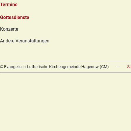
Termine
Navigation
Gottesdienste
überspringen
Konzerte
Andere Veranstaltungen
© Evangelisch-Lutherische Kirchengemeinde Hagenow (CM)
—
S