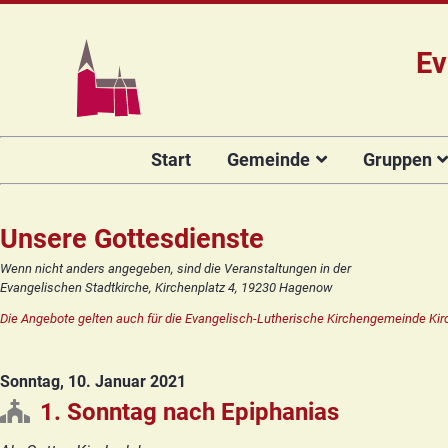
Ev
Navigation
Start
Gemeinde
Gruppen
überspringen
Das Team
Hauptamtli
Für Kin
Mitarbeiter/
Projekt Kulturenbrücke
Für Er
Unsere Gottesdienste
Kirchengeme
Stiftung Regenbogen
Kirche
Wenn nicht anders angegeben, sind die Veranstaltungen in der
Vorstellung 
Evangelischen Stadtkirche, Kirchenplatz 4, 19230 Hagenow
Unsere Kirche
Seniore
Kandidat(in
Die Angebote gelten auch für die Evangelisch-Lutherische Kirchengemeinde Kir
Orgelsanierung
Frauenk
Glocken für Hagenow
Blaues 
Sonntag, 10. Januar 2021
Rückblick
Prävention
Zirkusg
1. Sonntag nach Epiphanias
Konfir