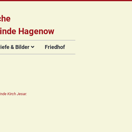
che
inde Hagenow
efe & Bilder
Friedhof
briefe
e
Flyer der
Musikveranstaltungen
rien
nde Kirch Jesar.