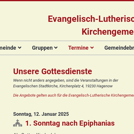
Evangelisch-Lutheris
Kirchengeme
meinde
Gruppen
Termine
Gemeindebri
Das Team
Hauptamtliche
Für Kinder
Kinderkirche
Gottesdienste
Gemeinde
Konzert
Mitarbeiter/innen
Projekt Kulturenbrücke
Für Erwachsene
Zirkusgruppe
Andere Veranstaltungen
Ökumenischer
Bildergale
Unsere Gottesdienste
Kirchengemeinderat
Chor
Stiftung Regenbogen
Kirchenmusik
Offenes
Ökumenischer
Wenn nicht anders angegeben, sind die Veranstaltungen in der
Vorstellung der
Kinderturnen
Chor
Posaunenchor
Evangelischen Stadtkirche, Kirchenplatz 4, 19230 Hagenow
Unsere Kirche
Seniorenkreis
Kandidat(inn)en
Konfirmanden
Posaunenchor
Collegium
Die Angebote gelten auch für die Evangelisch-Lutherische Kirchengemei
Orgelsanierung
Frauenkreis
musicum
Collegium
Glocken für Hagenow
Blaues Kreuz
musicum
Frauenkreis
Sonntag, 12. Januar 2025
Rückblick
Prävention
Zirkusgruppe
Praeventionsbroschüre
Freundeskreis
Blaues Kreuz
1. Sonntag nach Epiphanias
FAQ
Konfirmanden
Seniorenkreis