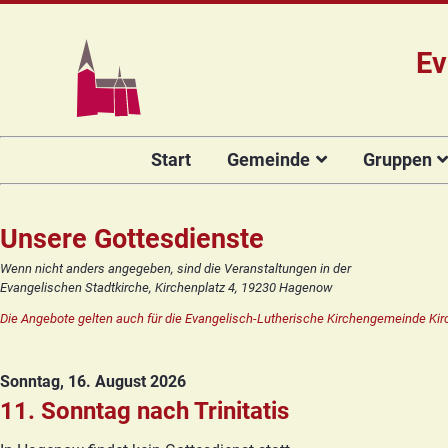
Ev
Navigation
Start
Gemeinde
Gruppen
überspringen
Das Team
Hauptamtli
Für Kin
Mitarbeiter/
Projekt Kulturenbrücke
Für Er
Unsere Gottesdienste
Kirchengeme
Stiftung Regenbogen
Kirche
Wenn nicht anders angegeben, sind die Veranstaltungen in der
Vorstellung 
Evangelischen Stadtkirche, Kirchenplatz 4, 19230 Hagenow
Unsere Kirche
Seniore
Kandidat(in
Die Angebote gelten auch für die Evangelisch-Lutherische Kirchengemeinde Kir
Orgelsanierung
Frauenk
Glocken für Hagenow
Blaues 
Sonntag, 16. August 2026
Rückblick
Prävention
Zirkusg
11. Sonntag nach Trinitatis
Konfir