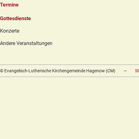
Termine
Navigation
Gottesdienste
überspringen
Konzerte
Andere Veranstaltungen
© Evangelisch-Lutherische Kirchengemeinde Hagenow (CM)
—
S