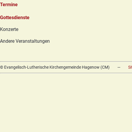
Termine
Navigation
Gottesdienste
überspringen
Konzerte
Andere Veranstaltungen
© Evangelisch-Lutherische Kirchengemeinde Hagenow (CM)
—
S