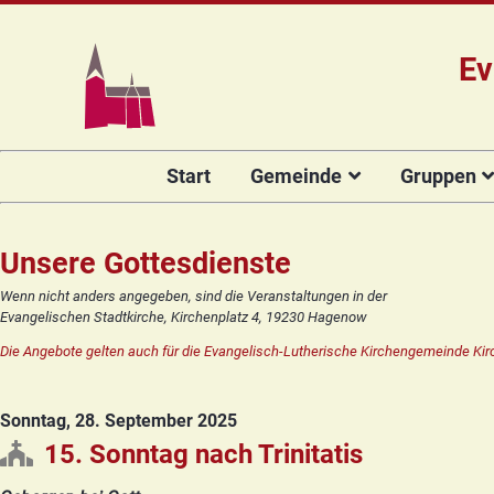
Ev
Navigation
Start
Gemeinde
Gruppen
überspringen
Das Team
Hauptamtli
Für Kin
Mitarbeiter/
Projekt Kulturenbrücke
Für Er
Unsere Gottesdienste
Kirchengeme
Stiftung Regenbogen
Kirche
Wenn nicht anders angegeben, sind die Veranstaltungen in der
Vorstellung 
Evangelischen Stadtkirche, Kirchenplatz 4, 19230 Hagenow
Unsere Kirche
Seniore
Kandidat(in
Die Angebote gelten auch für die Evangelisch-Lutherische Kirchengemeinde Kir
Orgelsanierung
Frauenk
Glocken für Hagenow
Blaues 
Sonntag, 28. September 2025
Rückblick
Prävention
Zirkusg
15. Sonntag nach Trinitatis
Konfir