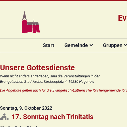
Ev
Navigation
Start
Gemeinde
Gruppen
überspringen
Das Team
Hauptamtli
Für Kin
Mitarbeiter/
Projekt Kulturenbrücke
Für Er
Unsere Gottesdienste
Kirchengeme
Stiftung Regenbogen
Kirche
Wenn nicht anders angegeben, sind die Veranstaltungen in der
Vorstellung 
Evangelischen Stadtkirche, Kirchenplatz 4, 19230 Hagenow
Unsere Kirche
Seniore
Kandidat(in
Die Angebote gelten auch für die Evangelisch-Lutherische Kirchengemeinde Kir
Orgelsanierung
Frauenk
Glocken für Hagenow
Blaues 
Sonntag, 9. Oktober 2022
Rückblick
Prävention
Zirkusg
17. Sonntag nach Trinitatis
Konfir