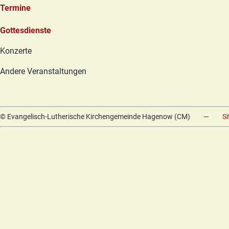
Termine
Navigation
Gottesdienste
überspringen
Konzerte
Andere Veranstaltungen
© Evangelisch-Lutherische Kirchengemeinde Hagenow (CM)
—
S