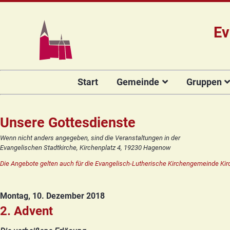
Ev
Navigation
Start
Gemeinde
Gruppen
überspringen
Das Team
Hauptamtli
Für Kin
Mitarbeiter/
Projekt Kulturenbrücke
Für Er
Unsere Gottesdienste
Kirchengeme
Stiftung Regenbogen
Kirche
Wenn nicht anders angegeben, sind die Veranstaltungen in der
Vorstellung 
Evangelischen Stadtkirche, Kirchenplatz 4, 19230 Hagenow
Unsere Kirche
Seniore
Kandidat(in
Die Angebote gelten auch für die Evangelisch-Lutherische Kirchengemeinde Kir
Orgelsanierung
Frauenk
Glocken für Hagenow
Blaues 
Montag, 10. Dezember 2018
Rückblick
Prävention
Zirkusg
2. Advent
Konfir