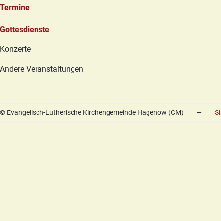
Termine
Navigation
Gottesdienste
überspringen
Konzerte
Andere Veranstaltungen
© Evangelisch-Lutherische Kirchengemeinde Hagenow (CM)
—
S