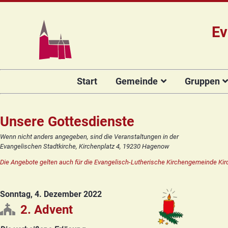
Ev
Navigation
Start
Gemeinde
Gruppen
überspringen
Das Team
Hauptamtli
Für Kin
Mitarbeiter/
Projekt Kulturenbrücke
Für Er
Unsere Gottesdienste
Kirchengeme
Stiftung Regenbogen
Kirche
Wenn nicht anders angegeben, sind die Veranstaltungen in der
Vorstellung 
Evangelischen Stadtkirche, Kirchenplatz 4, 19230 Hagenow
Unsere Kirche
Seniore
Kandidat(in
Die Angebote gelten auch für die Evangelisch-Lutherische Kirchengemeinde Kir
Orgelsanierung
Frauenk
Glocken für Hagenow
Blaues 
Sonntag, 4. Dezember 2022
Rückblick
Prävention
Zirkusg
2. Advent
Konfir