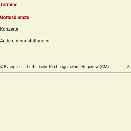
Termine
Navigation
Gottesdienste
überspringen
Konzerte
Andere Veranstaltungen
© Evangelisch-Lutherische Kirchengemeinde Hagenow (CM)
—
S