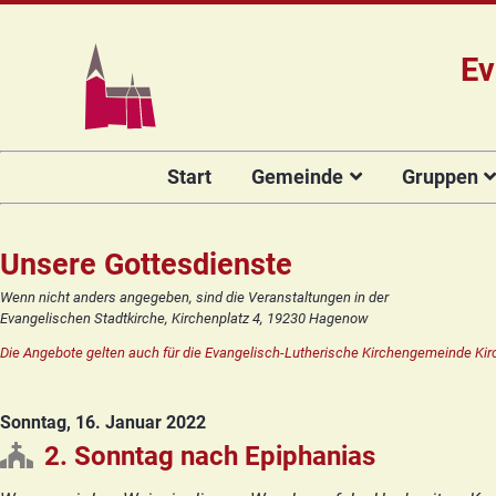
Ev
Navigation
Start
Gemeinde
Gruppen
überspringen
Das Team
Hauptamtli
Für Kin
Mitarbeiter/
Projekt Kulturenbrücke
Für Er
Unsere Gottesdienste
Kirchengeme
Stiftung Regenbogen
Kirche
Wenn nicht anders angegeben, sind die Veranstaltungen in der
Vorstellung 
Evangelischen Stadtkirche, Kirchenplatz 4, 19230 Hagenow
Unsere Kirche
Seniore
Kandidat(in
Die Angebote gelten auch für die Evangelisch-Lutherische Kirchengemeinde Kir
Orgelsanierung
Frauenk
Glocken für Hagenow
Blaues 
Sonntag, 16. Januar 2022
Rückblick
Prävention
Zirkusg
2. Sonntag nach Epiphanias
Konfir