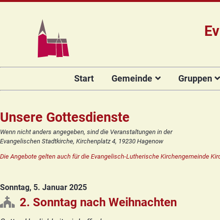
Ev
Navigation
Start
Gemeinde
Gruppen
überspringen
Das Team
Hauptamtli
Für Kin
Mitarbeiter/
Projekt Kulturenbrücke
Für Er
Unsere Gottesdienste
Kirchengeme
Stiftung Regenbogen
Kirche
Wenn nicht anders angegeben, sind die Veranstaltungen in der
Vorstellung 
Evangelischen Stadtkirche, Kirchenplatz 4, 19230 Hagenow
Unsere Kirche
Seniore
Kandidat(in
Die Angebote gelten auch für die Evangelisch-Lutherische Kirchengemeinde Kir
Orgelsanierung
Frauenk
Glocken für Hagenow
Blaues 
Sonntag, 5. Januar 2025
Rückblick
Prävention
Zirkusg
2. Sonntag nach Weihnachten
Konfir