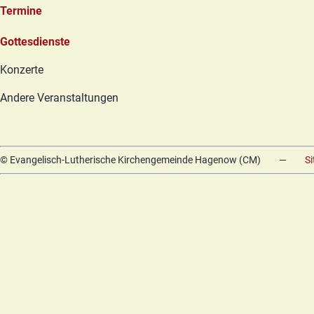
Termine
Navigation
Gottesdienste
überspringen
Konzerte
Andere Veranstaltungen
© Evangelisch-Lutherische Kirchengemeinde Hagenow (CM)
—
S