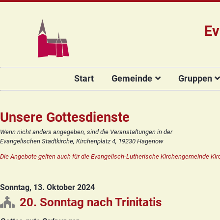
Ev
Navigation
Start
Gemeinde
Gruppen
überspringen
Das Team
Hauptamtli
Für Kin
Mitarbeiter/
Projekt Kulturenbrücke
Für Er
Unsere Gottesdienste
Kirchengeme
Stiftung Regenbogen
Kirche
Wenn nicht anders angegeben, sind die Veranstaltungen in der
Vorstellung 
Evangelischen Stadtkirche, Kirchenplatz 4, 19230 Hagenow
Unsere Kirche
Seniore
Kandidat(in
Die Angebote gelten auch für die Evangelisch-Lutherische Kirchengemeinde Kir
Orgelsanierung
Frauenk
Glocken für Hagenow
Blaues 
Sonntag, 13. Oktober 2024
Rückblick
Prävention
Zirkusg
20. Sonntag nach Trinitatis
Konfir