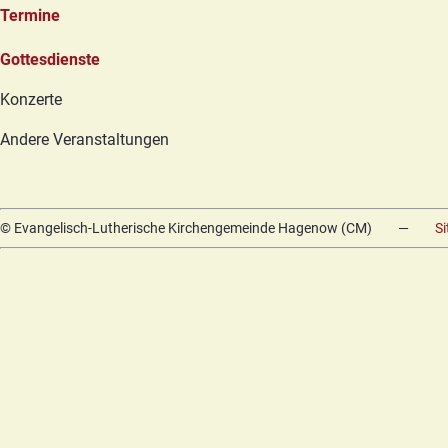
Termine
Navigation
Gottesdienste
überspringen
Konzerte
Andere Veranstaltungen
© Evangelisch-Lutherische Kirchengemeinde Hagenow (CM)
—
S