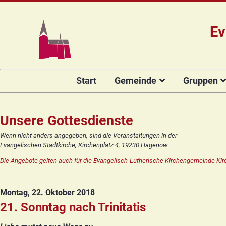
Ev
Navigation
Start
Gemeinde
Gruppen
überspringen
Das Team
Hauptamtli
Für Kin
Mitarbeiter/
Projekt Kulturenbrücke
Für Er
Unsere Gottesdienste
Kirchengeme
Stiftung Regenbogen
Kirche
Wenn nicht anders angegeben, sind die Veranstaltungen in der
Vorstellung 
Evangelischen Stadtkirche, Kirchenplatz 4, 19230 Hagenow
Unsere Kirche
Seniore
Kandidat(in
Die Angebote gelten auch für die Evangelisch-Lutherische Kirchengemeinde Kir
Orgelsanierung
Frauenk
Glocken für Hagenow
Blaues 
Montag, 22. Oktober 2018
Rückblick
Prävention
Zirkusg
21. Sonntag nach Trinitatis
Konfir