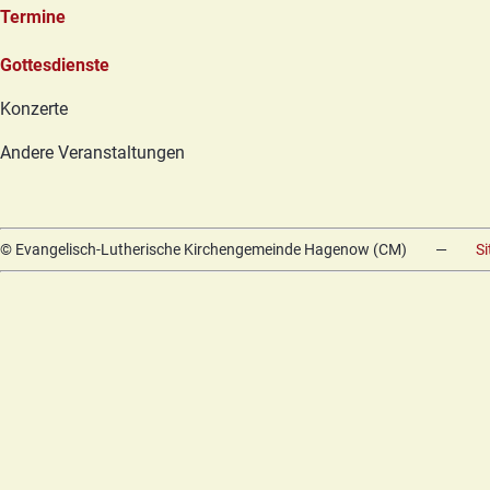
Termine
Navigation
Gottesdienste
überspringen
Konzerte
Andere Veranstaltungen
© Evangelisch-Lutherische Kirchengemeinde Hagenow (CM)
—
S