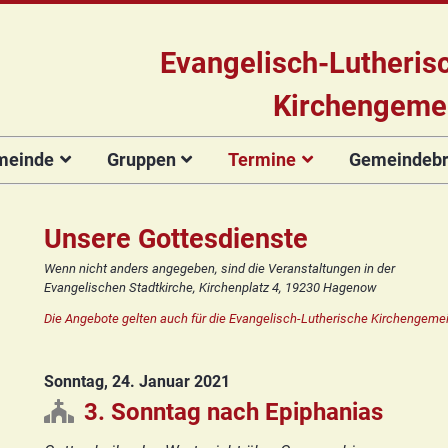
Evangelisch-Lutheris
Kirchengeme
meinde
Gruppen
Termine
Gemeindebri
Das Team
Hauptamtliche
Für Kinder
Kinderkirche
Gottesdienste
Gemeinde
Konzert
Mitarbeiter/innen
Projekt Kulturenbrücke
Für Erwachsene
Zirkusgruppe
Andere Veranstaltungen
Ökumenischer
Bildergale
Unsere Gottesdienste
Kirchengemeinderat
Chor
Stiftung Regenbogen
Kirchenmusik
Offenes
Ökumenischer
Wenn nicht anders angegeben, sind die Veranstaltungen in der
Vorstellung der
Kinderturnen
Chor
Posaunenchor
Evangelischen Stadtkirche, Kirchenplatz 4, 19230 Hagenow
Unsere Kirche
Seniorenkreis
Kandidat(inn)en
Konfirmanden
Posaunenchor
Collegium
Die Angebote gelten auch für die Evangelisch-Lutherische Kirchengemei
Orgelsanierung
Frauenkreis
musicum
Collegium
Glocken für Hagenow
Blaues Kreuz
musicum
Frauenkreis
Sonntag, 24. Januar 2021
Rückblick
Prävention
Zirkusgruppe
Praeventionsbroschüre
Freundeskreis
Blaues Kreuz
3. Sonntag nach Epiphanias
FAQ
Konfirmanden
Seniorenkreis