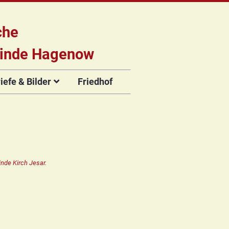
che
inde Hagenow
efe & Bilder
Friedhof
briefe
e
Flyer der
Musikveranstaltungen
rien
nde Kirch Jesar.