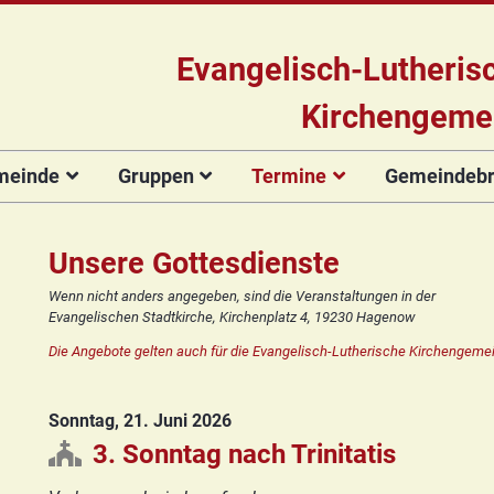
Evangelisch-Lutheris
Kirchengeme
meinde
Gruppen
Termine
Gemeindebri
Das Team
Hauptamtliche
Für Kinder
Kinderkirche
Gottesdienste
Gemeinde
Konzert
Mitarbeiter/innen
Projekt Kulturenbrücke
Für Erwachsene
Zirkusgruppe
Andere Veranstaltungen
Ökumenischer
Bildergale
Unsere Gottesdienste
Kirchengemeinderat
Chor
Stiftung Regenbogen
Kirchenmusik
Offenes
Ökumenischer
Wenn nicht anders angegeben, sind die Veranstaltungen in der
Vorstellung der
Kinderturnen
Chor
Posaunenchor
Evangelischen Stadtkirche, Kirchenplatz 4, 19230 Hagenow
Unsere Kirche
Seniorenkreis
Kandidat(inn)en
Konfirmanden
Posaunenchor
Collegium
Die Angebote gelten auch für die Evangelisch-Lutherische Kirchengemei
Orgelsanierung
Frauenkreis
musicum
Collegium
Glocken für Hagenow
Blaues Kreuz
musicum
Frauenkreis
Sonntag, 21. Juni 2026
Rückblick
Prävention
Zirkusgruppe
Praeventionsbroschüre
Freundeskreis
Blaues Kreuz
3. Sonntag nach Trinitatis
FAQ
Konfirmanden
Seniorenkreis