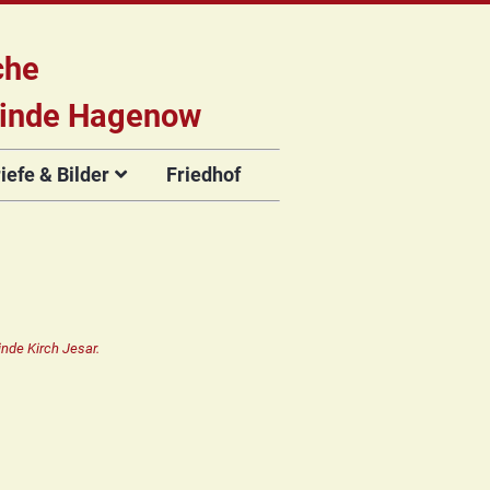
che
inde Hagenow
efe & Bilder
Friedhof
briefe
e
Flyer der
Musikveranstaltungen
rien
nde Kirch Jesar.