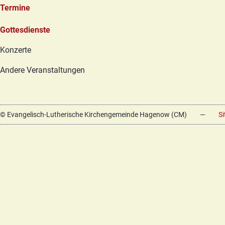
Termine
Navigation
Gottesdienste
überspringen
Konzerte
Andere Veranstaltungen
© Evangelisch-Lutherische Kirchengemeinde Hagenow (CM)
—
S