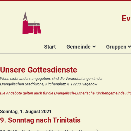
Ev
Navigation
Start
Gemeinde
Gruppen
überspringen
Das Team
Hauptamtli
Für Kin
Mitarbeiter/
Projekt Kulturenbrücke
Für Er
Unsere Gottesdienste
Kirchengeme
Stiftung Regenbogen
Kirche
Wenn nicht anders angegeben, sind die Veranstaltungen in der
Vorstellung 
Evangelischen Stadtkirche, Kirchenplatz 4, 19230 Hagenow
Unsere Kirche
Seniore
Kandidat(in
Die Angebote gelten auch für die Evangelisch-Lutherische Kirchengemeinde Kir
Orgelsanierung
Frauenk
Glocken für Hagenow
Blaues 
Sonntag, 1. August 2021
Rückblick
Prävention
Zirkusg
9. Sonntag nach Trinitatis
Konfir