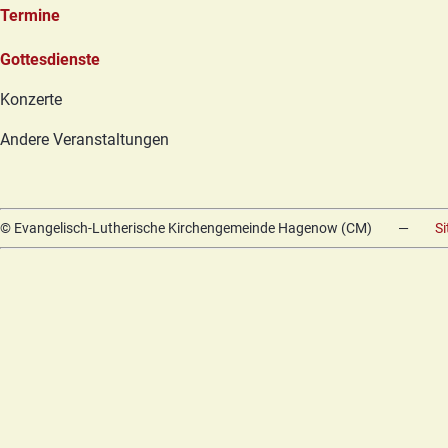
Termine
Navigation
Gottesdienste
überspringen
Konzerte
Andere Veranstaltungen
© Evangelisch-Lutherische Kirchengemeinde Hagenow (CM)
—
S