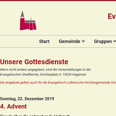
Ev
Navigation
Start
Gemeinde
Gruppen
überspringen
Das Team
Hauptamtli
Für Kin
Mitarbeiter/
Projekt Kulturenbrücke
Für Er
Unsere Gottesdienste
Kirchengeme
Stiftung Regenbogen
Kirche
Wenn nicht anders angegeben, sind die Veranstaltungen in der
Vorstellung 
Evangelischen Stadtkirche, Kirchenplatz 4, 19230 Hagenow
Unsere Kirche
Seniore
Kandidat(in
Die Angebote gelten auch für die Evangelisch-Lutherische Kirchengemeinde Kir
Orgelsanierung
Frauenk
Glocken für Hagenow
Blaues 
Sonntag, 22. Dezember 2019
Rückblick
Prävention
Zirkusg
4. Advent
Konfir