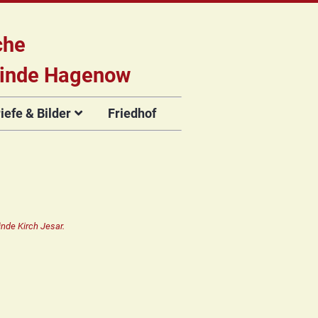
che
inde Hagenow
efe & Bilder
Friedhof
briefe
e
Flyer der
Musikveranstaltungen
rien
nde Kirch Jesar.