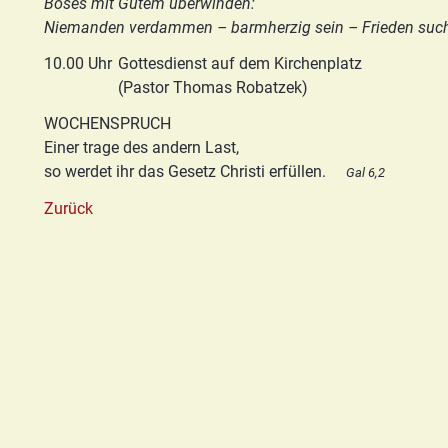
Böses mit Gutem überwinden:
Basis/Schutzkonzept
Niemanden verdammen – barmherzig sein – Frieden suc
HGN
10.00 Uhr
Gottesdienst auf dem Kirchenplatz
(Pastor Thomas Robatzek)
WOCHENSPRUCH
Einer trage des andern Last,
so werdet ihr das Gesetz Christi erfüllen.
Gal 6,2
Zurück