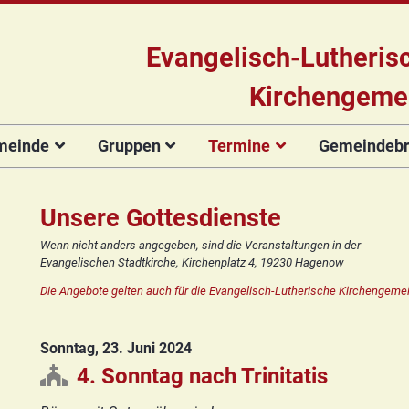
Evangelisch-Lutheris
Kirchengeme
meinde
Gruppen
Termine
Gemeindebri
Das Team
Hauptamtliche
Für Kinder
Kinderkirche
Gottesdienste
Gemeinde
Konzert
Mitarbeiter/innen
Projekt Kulturenbrücke
Für Erwachsene
Zirkusgruppe
Andere Veranstaltungen
Ökumenischer
Bildergale
Unsere Gottesdienste
Kirchengemeinderat
Chor
Stiftung Regenbogen
Kirchenmusik
Offenes
Ökumenischer
Wenn nicht anders angegeben, sind die Veranstaltungen in der
Vorstellung der
Kinderturnen
Chor
Posaunenchor
Evangelischen Stadtkirche, Kirchenplatz 4, 19230 Hagenow
Unsere Kirche
Seniorenkreis
Kandidat(inn)en
Konfirmanden
Posaunenchor
Collegium
Die Angebote gelten auch für die Evangelisch-Lutherische Kirchengemei
Orgelsanierung
Frauenkreis
musicum
Collegium
Glocken für Hagenow
Blaues Kreuz
musicum
Frauenkreis
Sonntag, 23. Juni 2024
Rückblick
Prävention
Zirkusgruppe
Praeventionsbroschüre
Freundeskreis
Blaues Kreuz
4. Sonntag nach Trinitatis
FAQ
Konfirmanden
Seniorenkreis