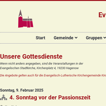
Ev
Navigation
Start
Gemeinde
Gruppen
überspringen
Das Team
Hauptamtli
Für Kin
Mitarbeiter/
Projekt Kulturenbrücke
Für Er
Unsere Gottesdienste
Kirchengeme
Stiftung Regenbogen
Kirche
Wenn nicht anders angegeben, sind die Veranstaltungen in der
Vorstellung 
Evangelischen Stadtkirche, Kirchenplatz 4, 19230 Hagenow
Unsere Kirche
Seniore
Kandidat(in
Die Angebote gelten auch für die Evangelisch-Lutherische Kirchengemeinde Kir
Orgelsanierung
Frauenk
Glocken für Hagenow
Blaues 
Sonntag, 9. Februar 2025
Rückblick
Prävention
Zirkusg
4. Sonntag vor der Passionszeit
Konfir