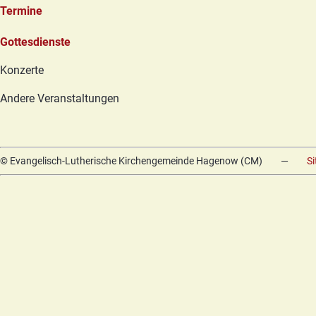
Termine
Navigation
Gottesdienste
überspringen
Konzerte
Andere Veranstaltungen
© Evangelisch-Lutherische Kirchengemeinde Hagenow (CM)
—
S