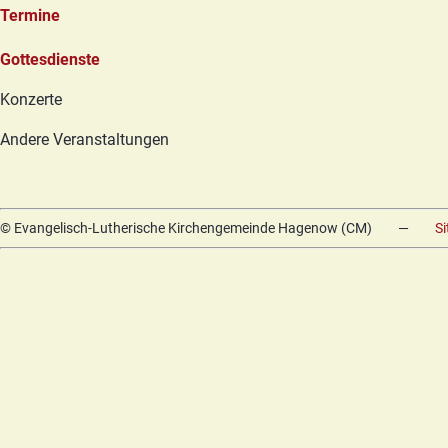
Termine
Navigation
Gottesdienste
überspringen
Konzerte
Andere Veranstaltungen
© Evangelisch-Lutherische Kirchengemeinde Hagenow (CM)
—
S