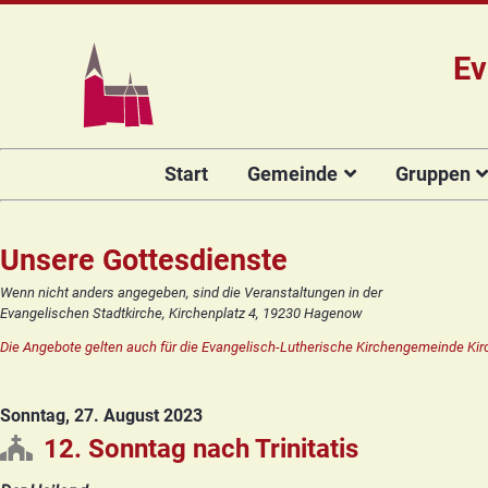
Ev
Navigation
Start
Gemeinde
Gruppen
überspringen
Das Team
Hauptamtli
Für Kin
Mitarbeiter/
Projekt Kulturenbrücke
Für Er
Unsere Gottesdienste
Kirchengeme
Stiftung Regenbogen
Kirche
Wenn nicht anders angegeben, sind die Veranstaltungen in der
Vorstellung 
Evangelischen Stadtkirche, Kirchenplatz 4, 19230 Hagenow
Unsere Kirche
Seniore
Kandidat(in
Die Angebote gelten auch für die Evangelisch-Lutherische Kirchengemeinde Kir
Orgelsanierung
Frauenk
Glocken für Hagenow
Blaues 
Sonntag, 27. August 2023
Rückblick
Prävention
Zirkusg
12. Sonntag nach Trinitatis
Konfir