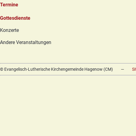
Termine
Navigation
Gottesdienste
überspringen
Konzerte
Andere Veranstaltungen
© Evangelisch-Lutherische Kirchengemeinde Hagenow (CM)
—
S