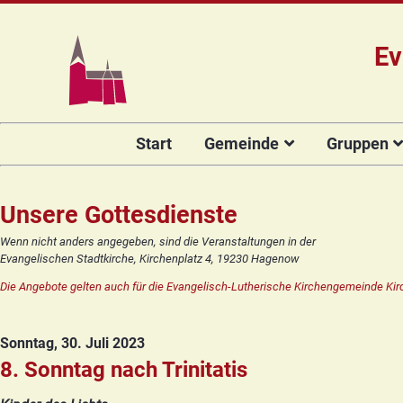
Ev
Navigation
Start
Gemeinde
Gruppen
überspringen
Das Team
Hauptamtli
Für Kin
Mitarbeiter/
Projekt Kulturenbrücke
Für Er
Unsere Gottesdienste
Kirchengeme
Stiftung Regenbogen
Kirche
Wenn nicht anders angegeben, sind die Veranstaltungen in der
Vorstellung 
Evangelischen Stadtkirche, Kirchenplatz 4, 19230 Hagenow
Unsere Kirche
Seniore
Kandidat(in
Die Angebote gelten auch für die Evangelisch-Lutherische Kirchengemeinde Kir
Orgelsanierung
Frauenk
Glocken für Hagenow
Blaues 
Sonntag, 30. Juli 2023
Rückblick
Prävention
Zirkusg
8. Sonntag nach Trinitatis
Konfir