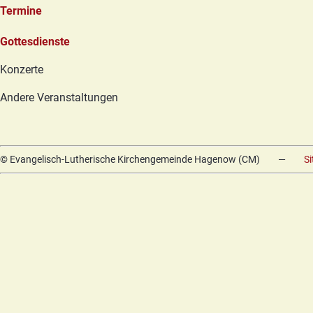
Termine
Navigation
Gottesdienste
überspringen
Konzerte
Andere Veranstaltungen
© Evangelisch-Lutherische Kirchengemeinde Hagenow (CM)
—
S