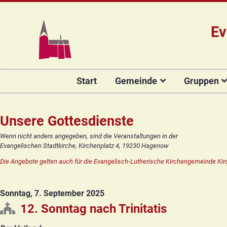
Ev
Navigation
Start
Gemeinde
Gruppen
überspringen
Das Team
Hauptamtli
Für Kin
Mitarbeiter/
Projekt Kulturenbrücke
Für Er
Unsere Gottesdienste
Kirchengeme
Stiftung Regenbogen
Kirche
Wenn nicht anders angegeben, sind die Veranstaltungen in der
Vorstellung 
Evangelischen Stadtkirche, Kirchenplatz 4, 19230 Hagenow
Unsere Kirche
Seniore
Kandidat(in
Die Angebote gelten auch für die Evangelisch-Lutherische Kirchengemeinde Kir
Orgelsanierung
Frauenk
Glocken für Hagenow
Blaues 
Sonntag, 7. September 2025
Rückblick
Prävention
Zirkusg
12. Sonntag nach Trinitatis
Konfir