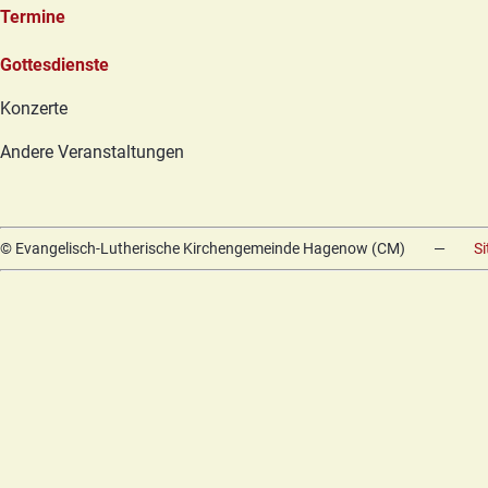
Termine
Navigation
Gottesdienste
überspringen
Konzerte
Andere Veranstaltungen
© Evangelisch-Lutherische Kirchengemeinde Hagenow (CM)
—
S