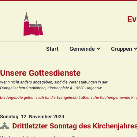
Ev
Navigation
Start
Gemeinde
Gruppen
überspringen
Das Team
Hauptamtli
Für Kin
Mitarbeiter/
Projekt Kulturenbrücke
Für Er
Unsere Gottesdienste
Kirchengeme
Stiftung Regenbogen
Kirche
Wenn nicht anders angegeben, sind die Veranstaltungen in der
Vorstellung 
Evangelischen Stadtkirche, Kirchenplatz 4, 19230 Hagenow
Unsere Kirche
Seniore
Kandidat(in
Die Angebote gelten auch für die Evangelisch-Lutherische Kirchengemeinde Kir
Orgelsanierung
Frauenk
Glocken für Hagenow
Blaues 
Sonntag, 12. November 2023
Rückblick
Prävention
Zirkusg
Drittletzter Sonntag des Kirchenjahre
Konfir