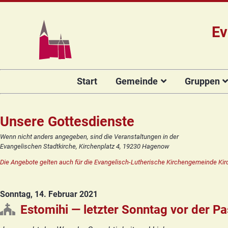
Ev
Navigation
Start
Gemeinde
Gruppen
überspringen
Das Team
Hauptamtli
Für Kin
Mitarbeiter/
Projekt Kulturenbrücke
Für Er
Unsere Gottesdienste
Kirchengeme
Stiftung Regenbogen
Kirche
Wenn nicht anders angegeben, sind die Veranstaltungen in der
Vorstellung 
Evangelischen Stadtkirche, Kirchenplatz 4, 19230 Hagenow
Unsere Kirche
Seniore
Kandidat(in
Die Angebote gelten auch für die Evangelisch-Lutherische Kirchengemeinde Kir
Orgelsanierung
Frauenk
Glocken für Hagenow
Blaues 
Sonntag, 14. Februar 2021
Rückblick
Prävention
Zirkusg
Estomihi — letzter Sonntag vor der Pa
Konfir