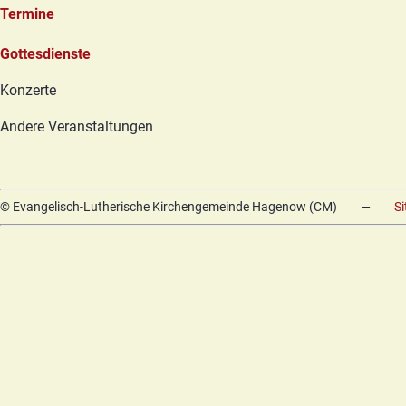
Termine
Navigation
Gottesdienste
überspringen
Konzerte
Andere Veranstaltungen
© Evangelisch-Lutherische Kirchengemeinde Hagenow (CM)
—
S