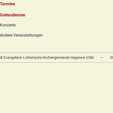
Termine
Navigation
Gottesdienste
überspringen
Konzerte
Andere Veranstaltungen
© Evangelisch-Lutherische Kirchengemeinde Hagenow (CM)
—
S