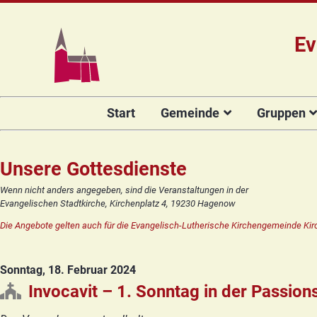
Ev
Navigation
Start
Gemeinde
Gruppen
überspringen
Das Team
Hauptamtli
Für Kin
Mitarbeiter/
Projekt Kulturenbrücke
Für Er
Unsere Gottesdienste
Kirchengeme
Stiftung Regenbogen
Kirche
Wenn nicht anders angegeben, sind die Veranstaltungen in der
Vorstellung 
Evangelischen Stadtkirche, Kirchenplatz 4, 19230 Hagenow
Unsere Kirche
Seniore
Kandidat(in
Die Angebote gelten auch für die Evangelisch-Lutherische Kirchengemeinde Kir
Orgelsanierung
Frauenk
Glocken für Hagenow
Blaues 
Sonntag, 18. Februar 2024
Rückblick
Prävention
Zirkusg
Invocavit – 1. Sonntag in der Passions
Konfir