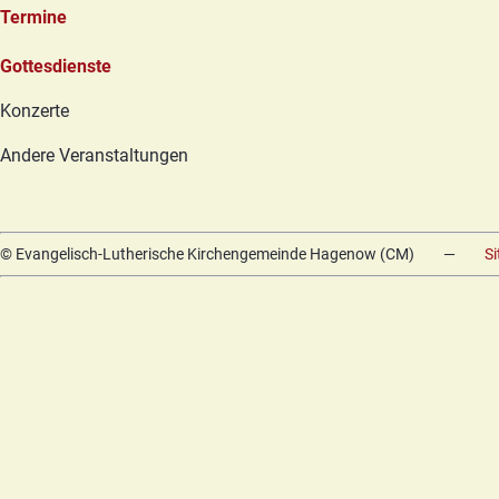
Termine
Navigation
Gottesdienste
überspringen
Konzerte
Andere Veranstaltungen
© Evangelisch-Lutherische Kirchengemeinde Hagenow (CM)
—
S