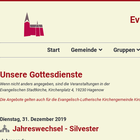
Ev
Navigation
Start
Gemeinde
Gruppen
überspringen
Das Team
Hauptamtli
Für Kin
Mitarbeiter/
Projekt Kulturenbrücke
Für Er
Unsere Gottesdienste
Kirchengeme
Stiftung Regenbogen
Kirche
Wenn nicht anders angegeben, sind die Veranstaltungen in der
Vorstellung 
Evangelischen Stadtkirche, Kirchenplatz 4, 19230 Hagenow
Unsere Kirche
Seniore
Kandidat(in
Die Angebote gelten auch für die Evangelisch-Lutherische Kirchengemeinde Kir
Orgelsanierung
Frauenk
Glocken für Hagenow
Blaues 
Dienstag, 31. Dezember 2019
Rückblick
Prävention
Zirkusg
Jahreswechsel - Silvester
Konfir