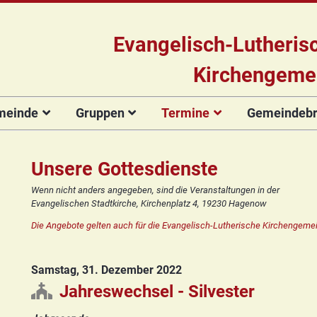
Evangelisch-Lutheris
Kirchengeme
meinde
Gruppen
Termine
Gemeindebri
Das Team
Hauptamtliche
Für Kinder
Kinderkirche
Gottesdienste
Gemeinde
Konzert
Mitarbeiter/innen
Projekt Kulturenbrücke
Für Erwachsene
Zirkusgruppe
Andere Veranstaltungen
Ökumenischer
Bildergale
Unsere Gottesdienste
Kirchengemeinderat
Chor
Stiftung Regenbogen
Kirchenmusik
Offenes
Ökumenischer
Wenn nicht anders angegeben, sind die Veranstaltungen in der
Vorstellung der
Kinderturnen
Chor
Posaunenchor
Evangelischen Stadtkirche, Kirchenplatz 4, 19230 Hagenow
Unsere Kirche
Seniorenkreis
Kandidat(inn)en
Konfirmanden
Posaunenchor
Collegium
Die Angebote gelten auch für die Evangelisch-Lutherische Kirchengemei
Orgelsanierung
Frauenkreis
musicum
Collegium
Glocken für Hagenow
Blaues Kreuz
musicum
Frauenkreis
Samstag, 31. Dezember 2022
Rückblick
Prävention
Zirkusgruppe
Praeventionsbroschüre
Freundeskreis
Blaues Kreuz
Jahreswechsel - Silvester
FAQ
Konfirmanden
Seniorenkreis