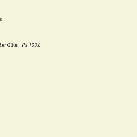
ls
oßer Güte.
Ps 103,8