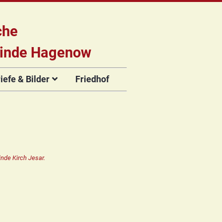
che
inde Hagenow
efe & Bilder
Friedhof
briefe
e
Flyer der
Musikveranstaltungen
rien
nde Kirch Jesar.