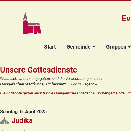
Ev
Navigation
Start
Gemeinde
Gruppen
überspringen
Das Team
Hauptamtli
Für Kin
Mitarbeiter/
Projekt Kulturenbrücke
Für Er
Unsere Gottesdienste
Kirchengeme
Stiftung Regenbogen
Kirche
Wenn nicht anders angegeben, sind die Veranstaltungen in der
Vorstellung 
Evangelischen Stadtkirche, Kirchenplatz 4, 19230 Hagenow
Unsere Kirche
Seniore
Kandidat(in
Die Angebote gelten auch für die Evangelisch-Lutherische Kirchengemeinde Kir
Orgelsanierung
Frauenk
Glocken für Hagenow
Blaues 
Sonntag, 6. April 2025
Rückblick
Prävention
Zirkusg
Judika
Konfir