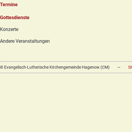
Termine
Navigation
Gottesdienste
überspringen
Konzerte
Andere Veranstaltungen
© Evangelisch-Lutherische Kirchengemeinde Hagenow (CM)
—
S