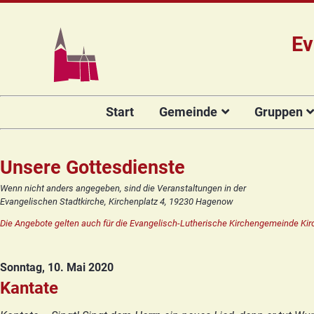
Ev
Navigation
Start
Gemeinde
Gruppen
überspringen
Das Team
Hauptamtli
Für Kin
Mitarbeiter/
Projekt Kulturenbrücke
Für Er
Unsere Gottesdienste
Kirchengeme
Stiftung Regenbogen
Kirche
Wenn nicht anders angegeben, sind die Veranstaltungen in der
Vorstellung 
Evangelischen Stadtkirche, Kirchenplatz 4, 19230 Hagenow
Unsere Kirche
Seniore
Kandidat(in
Die Angebote gelten auch für die Evangelisch-Lutherische Kirchengemeinde Kir
Orgelsanierung
Frauenk
Glocken für Hagenow
Blaues 
Sonntag, 10. Mai 2020
Rückblick
Prävention
Zirkusg
Kantate
Konfir