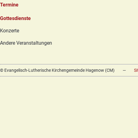
Termine
Navigation
Gottesdienste
überspringen
Konzerte
Andere Veranstaltungen
© Evangelisch-Lutherische Kirchengemeinde Hagenow (CM)
—
S