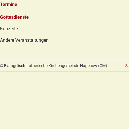
Termine
Navigation
Gottesdienste
überspringen
Konzerte
Andere Veranstaltungen
© Evangelisch-Lutherische Kirchengemeinde Hagenow (CM)
—
S