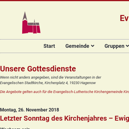
Ev
Navigation
Start
Gemeinde
Gruppen
überspringen
Das Team
Hauptamtli
Für Kin
Mitarbeiter/
Projekt Kulturenbrücke
Für Er
Unsere Gottesdienste
Kirchengeme
Stiftung Regenbogen
Kirche
Wenn nicht anders angegeben, sind die Veranstaltungen in der
Vorstellung 
Evangelischen Stadtkirche, Kirchenplatz 4, 19230 Hagenow
Unsere Kirche
Seniore
Kandidat(in
Die Angebote gelten auch für die Evangelisch-Lutherische Kirchengemeinde Kir
Orgelsanierung
Frauenk
Glocken für Hagenow
Blaues 
Montag, 26. November 2018
Rückblick
Prävention
Zirkusg
Letzter Sonntag des Kirchenjahres – Ewi
Konfir