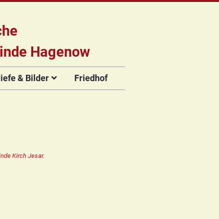
che
inde Hagenow
efe & Bilder
Friedhof
briefe
e
Flyer der
Musikveranstaltungen
rien
nde Kirch Jesar.