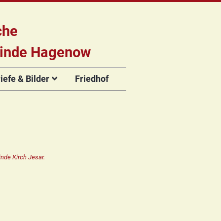
che
inde Hagenow
efe & Bilder
Friedhof
briefe
e
Flyer der
Musikveranstaltungen
rien
nde Kirch Jesar.