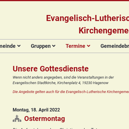
Evangelisch-Lutheris
Kirchengeme
meinde
Gruppen
Termine
Gemeindebri
Das Team
Hauptamtliche
Für Kinder
Kinderkirche
Gottesdienste
Gemeinde
Konzert
Mitarbeiter/innen
Projekt Kulturenbrücke
Für Erwachsene
Zirkusgruppe
Andere Veranstaltungen
Ökumenischer
Bildergale
Unsere Gottesdienste
Kirchengemeinderat
Chor
Stiftung Regenbogen
Kirchenmusik
Offenes
Ökumenischer
Wenn nicht anders angegeben, sind die Veranstaltungen in der
Vorstellung der
Kinderturnen
Chor
Posaunenchor
Evangelischen Stadtkirche, Kirchenplatz 4, 19230 Hagenow
Unsere Kirche
Seniorenkreis
Kandidat(inn)en
Konfirmanden
Posaunenchor
Collegium
Die Angebote gelten auch für die Evangelisch-Lutherische Kirchengemei
Orgelsanierung
Frauenkreis
musicum
Collegium
Glocken für Hagenow
Blaues Kreuz
musicum
Frauenkreis
Montag, 18. April 2022
Rückblick
Prävention
Zirkusgruppe
Praeventionsbroschüre
Freundeskreis
Blaues Kreuz
Ostermontag
FAQ
Konfirmanden
Seniorenkreis