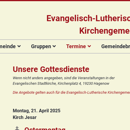
Evangelisch-Lutheris
Kirchengeme
meinde
Gruppen
Termine
Gemeindebri
Das Team
Hauptamtliche
Für Kinder
Kinderkirche
Gottesdienste
Gemeinde
Konzert
Mitarbeiter/innen
Projekt Kulturenbrücke
Für Erwachsene
Zirkusgruppe
Andere Veranstaltungen
Ökumenischer
Bildergale
Unsere Gottesdienste
Kirchengemeinderat
Chor
Stiftung Regenbogen
Kirchenmusik
Offenes
Ökumenischer
Wenn nicht anders angegeben, sind die Veranstaltungen in der
Vorstellung der
Kinderturnen
Chor
Posaunenchor
Evangelischen Stadtkirche, Kirchenplatz 4, 19230 Hagenow
Unsere Kirche
Seniorenkreis
Kandidat(inn)en
Konfirmanden
Posaunenchor
Collegium
Die Angebote gelten auch für die Evangelisch-Lutherische Kirchengemei
Orgelsanierung
Frauenkreis
musicum
Collegium
Glocken für Hagenow
Blaues Kreuz
musicum
Frauenkreis
Montag, 21. April 2025
Rückblick
Prävention
Zirkusgruppe
Praeventionsbroschüre
Kirch Jesar
Freundeskreis
Blaues Kreuz
FAQ
Konfirmanden
Seniorenkreis