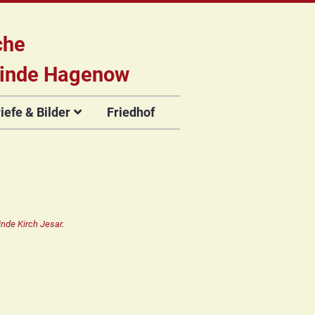
che
inde Hagenow
efe & Bilder
Friedhof
briefe
e
Flyer der
Musikveranstaltungen
rien
nde Kirch Jesar.