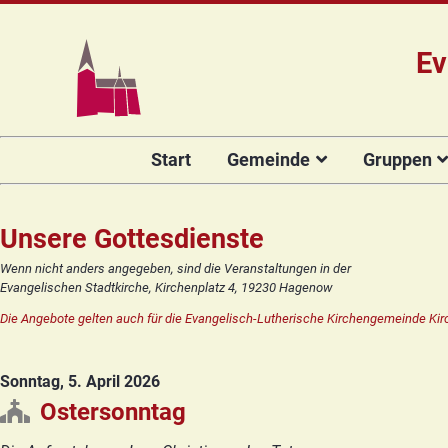
Ev
Navigation
Start
Gemeinde
Gruppen
überspringen
Das Team
Hauptamtli
Für Kin
Mitarbeiter/
Projekt Kulturenbrücke
Für Er
Unsere Gottesdienste
Kirchengeme
Stiftung Regenbogen
Kirche
Wenn nicht anders angegeben, sind die Veranstaltungen in der
Vorstellung 
Evangelischen Stadtkirche, Kirchenplatz 4, 19230 Hagenow
Unsere Kirche
Seniore
Kandidat(in
Die Angebote gelten auch für die Evangelisch-Lutherische Kirchengemeinde Kir
Orgelsanierung
Frauenk
Glocken für Hagenow
Blaues 
Sonntag, 5. April 2026
Rückblick
Prävention
Zirkusg
Ostersonntag
Konfir