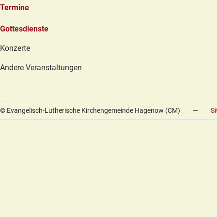
Termine
Navigation
Gottesdienste
überspringen
Konzerte
Andere Veranstaltungen
© Evangelisch-Lutherische Kirchengemeinde Hagenow (CM)
—
S