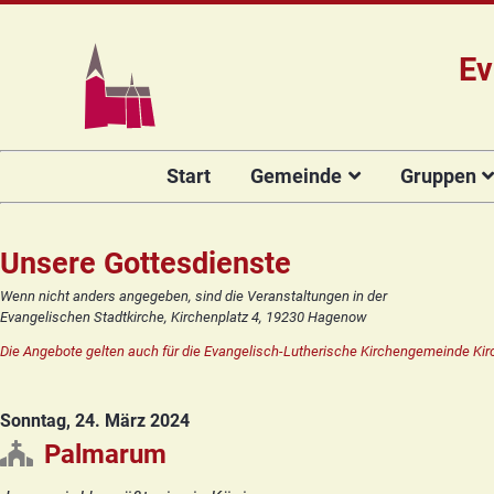
Ev
Navigation
Start
Gemeinde
Gruppen
überspringen
Das Team
Hauptamtli
Für Kin
Mitarbeiter/
Projekt Kulturenbrücke
Für Er
Unsere Gottesdienste
Kirchengeme
Stiftung Regenbogen
Kirche
Wenn nicht anders angegeben, sind die Veranstaltungen in der
Vorstellung 
Evangelischen Stadtkirche, Kirchenplatz 4, 19230 Hagenow
Unsere Kirche
Seniore
Kandidat(in
Die Angebote gelten auch für die Evangelisch-Lutherische Kirchengemeinde Kir
Orgelsanierung
Frauenk
Glocken für Hagenow
Blaues 
Sonntag, 24. März 2024
Rückblick
Prävention
Zirkusg
Palmarum
Konfir