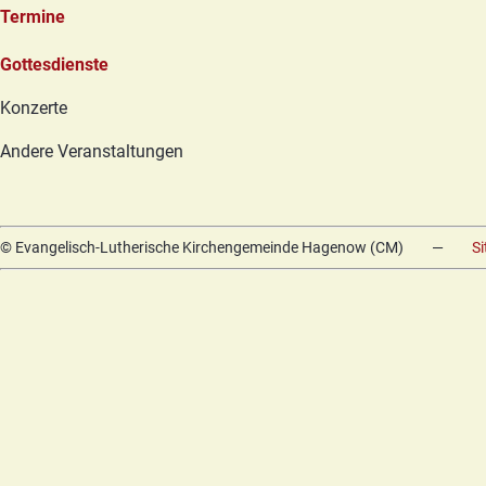
Termine
Navigation
Gottesdienste
überspringen
Konzerte
Andere Veranstaltungen
© Evangelisch-Lutherische Kirchengemeinde Hagenow (CM)
—
S