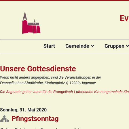
Ev
Navigation
Start
Gemeinde
Gruppen
überspringen
Das Team
Hauptamtli
Für Kin
Mitarbeiter/
Projekt Kulturenbrücke
Für Er
Unsere Gottesdienste
Kirchengeme
Stiftung Regenbogen
Kirche
Wenn nicht anders angegeben, sind die Veranstaltungen in der
Vorstellung 
Evangelischen Stadtkirche, Kirchenplatz 4, 19230 Hagenow
Unsere Kirche
Seniore
Kandidat(in
Die Angebote gelten auch für die Evangelisch-Lutherische Kirchengemeinde Kir
Orgelsanierung
Frauenk
Glocken für Hagenow
Blaues 
Sonntag, 31. Mai 2020
Rückblick
Prävention
Zirkusg
Pfingstsonntag
Konfir