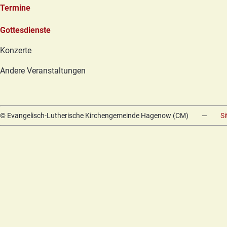
Termine
Navigation
Gottesdienste
überspringen
Konzerte
Andere Veranstaltungen
© Evangelisch-Lutherische Kirchengemeinde Hagenow (CM)
—
S