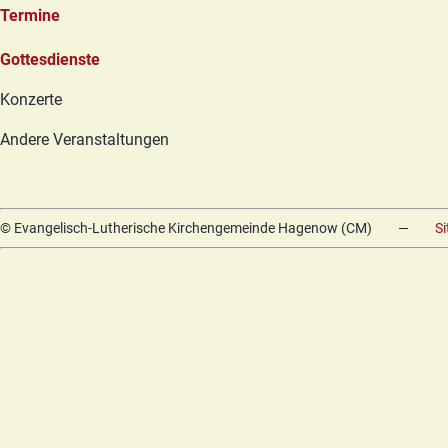
Termine
Navigation
Gottesdienste
überspringen
Konzerte
Andere Veranstaltungen
© Evangelisch-Lutherische Kirchengemeinde Hagenow (CM)
—
S