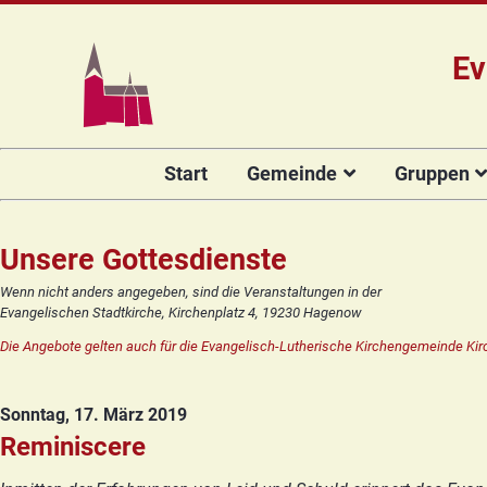
Ev
Navigation
Start
Gemeinde
Gruppen
überspringen
Das Team
Hauptamtli
Für Kin
Mitarbeiter/
Projekt Kulturenbrücke
Für Er
Unsere Gottesdienste
Kirchengeme
Stiftung Regenbogen
Kirche
Wenn nicht anders angegeben, sind die Veranstaltungen in der
Vorstellung 
Evangelischen Stadtkirche, Kirchenplatz 4, 19230 Hagenow
Unsere Kirche
Seniore
Kandidat(in
Die Angebote gelten auch für die Evangelisch-Lutherische Kirchengemeinde Kir
Orgelsanierung
Frauenk
Glocken für Hagenow
Blaues 
Sonntag, 17. März 2019
Rückblick
Prävention
Zirkusg
Reminiscere
Konfir