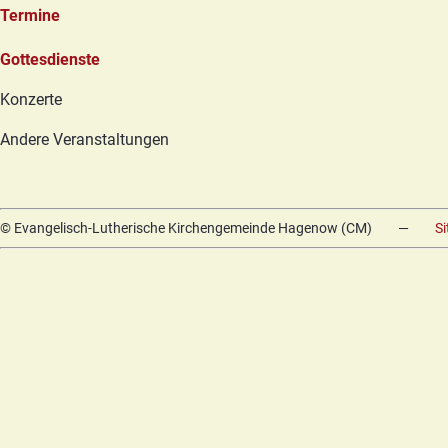
Termine
Navigation
Gottesdienste
überspringen
Konzerte
Andere Veranstaltungen
© Evangelisch-Lutherische Kirchengemeinde Hagenow (CM)
—
S