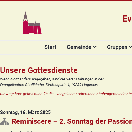
Ev
Navigation
Start
Gemeinde
Gruppen
überspringen
Das Team
Hauptamtli
Für Kin
Mitarbeiter/
Projekt Kulturenbrücke
Für Er
Unsere Gottesdienste
Kirchengeme
Stiftung Regenbogen
Kirche
Wenn nicht anders angegeben, sind die Veranstaltungen in der
Vorstellung 
Evangelischen Stadtkirche, Kirchenplatz 4, 19230 Hagenow
Unsere Kirche
Seniore
Kandidat(in
Die Angebote gelten auch für die Evangelisch-Lutherische Kirchengemeinde Kir
Orgelsanierung
Frauenk
Glocken für Hagenow
Blaues 
Sonntag, 16. März 2025
Rückblick
Prävention
Zirkusg
Reminiscere – 2. Sonntag der Passion
Konfir