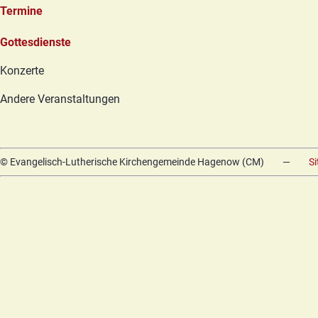
Termine
Navigation
Gottesdienste
überspringen
Konzerte
Andere Veranstaltungen
© Evangelisch-Lutherische Kirchengemeinde Hagenow (CM)
—
S