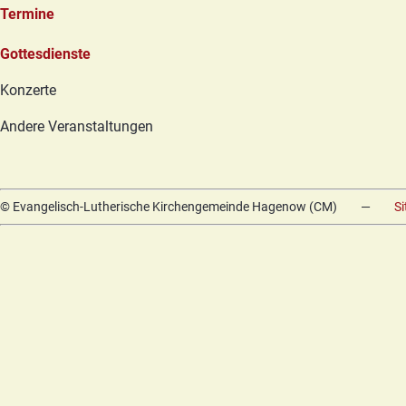
Termine
Navigation
Gottesdienste
überspringen
Konzerte
Andere Veranstaltungen
© Evangelisch-Lutherische Kirchengemeinde Hagenow (CM)
—
S