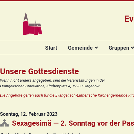
Ev
Navigation
Start
Gemeinde
Gruppen
überspringen
Das Team
Hauptamtli
Für Kin
Mitarbeiter/
Projekt Kulturenbrücke
Für Er
Unsere Gottesdienste
Kirchengeme
Stiftung Regenbogen
Kirche
Wenn nicht anders angegeben, sind die Veranstaltungen in der
Vorstellung 
Evangelischen Stadtkirche, Kirchenplatz 4, 19230 Hagenow
Unsere Kirche
Seniore
Kandidat(in
Die Angebote gelten auch für die Evangelisch-Lutherische Kirchengemeinde Kir
Orgelsanierung
Frauenk
Glocken für Hagenow
Blaues 
Sonntag, 12. Februar 2023
Rückblick
Prävention
Zirkusg
Sexagesimä — 2. Sonntag vor der Pas
Konfir