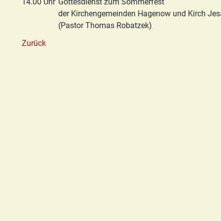
14.00 Uhr
Gottesdienst zum Sommerfest
Basis/Schutzkonzept
der Kirchengemeinden Hagenow und Kirch Jes
HGN
(Pastor Thomas Robatzek)
Zurück