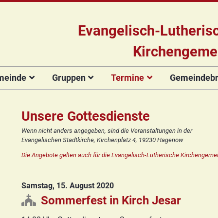
Evangelisch-Lutheris
Kirchengeme
meinde
Gruppen
Termine
Gemeindebri
Das Team
Hauptamtliche
Für Kinder
Kinderkirche
Gottesdienste
Gemeinde
Konzert
Mitarbeiter/innen
Projekt Kulturenbrücke
Für Erwachsene
Zirkusgruppe
Andere Veranstaltungen
Ökumenischer
Bildergale
Unsere Gottesdienste
Kirchengemeinderat
Chor
Stiftung Regenbogen
Kirchenmusik
Offenes
Ökumenischer
Wenn nicht anders angegeben, sind die Veranstaltungen in der
Vorstellung der
Kinderturnen
Chor
Posaunenchor
Evangelischen Stadtkirche, Kirchenplatz 4, 19230 Hagenow
Unsere Kirche
Seniorenkreis
Kandidat(inn)en
Konfirmanden
Posaunenchor
Collegium
Die Angebote gelten auch für die Evangelisch-Lutherische Kirchengemei
Orgelsanierung
Frauenkreis
musicum
Collegium
Glocken für Hagenow
Blaues Kreuz
musicum
Frauenkreis
Samstag, 15. August 2020
Rückblick
Prävention
Zirkusgruppe
Praeventionsbroschüre
Freundeskreis
Blaues Kreuz
Sommerfest in Kirch Jesar
FAQ
Konfirmanden
Seniorenkreis