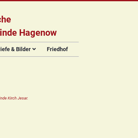
che
inde Hagenow
efe & Bilder
Friedhof
briefe
e
Flyer der
Musikveranstaltungen
rien
nde Kirch Jesar.