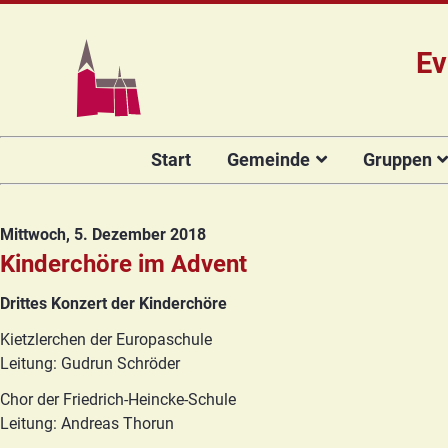
Ev
Navigation
Start
Gemeinde
Gruppen
überspringen
Das Team
Hauptamtli
Für Kin
Mitarbeiter/
Projekt Kulturenbrücke
Für Er
Mittwoch, 5. Dezember 2018
Kirchengeme
Stiftung Regenbogen
Kirche
Kinderchöre im Advent
Vorstellung 
Unsere Kirche
Seniore
Drittes Konzert der Kinderchöre
Kandidat(in
Orgelsanierung
Frauenk
Kietzlerchen der Europaschule
Glocken für Hagenow
Blaues 
Leitung: Gudrun Schröder
Rückblick
Prävention
Zirkusg
Chor der Friedrich-­Heincke-­Schule
Leitung: Andreas Thorun
Konfir