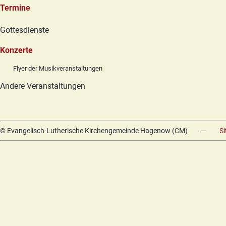
Termine
Navigation
Gottesdienste
überspringen
Konzerte
Flyer der Musikveranstaltungen
Andere Veranstaltungen
© Evangelisch-Lutherische Kirchengemeinde Hagenow (CM)
—
S