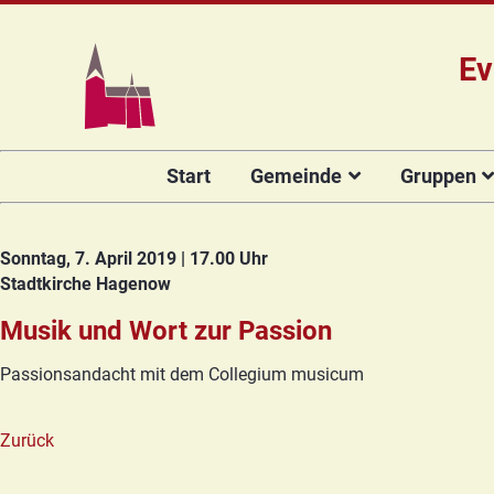
Ev
Navigation
Start
Gemeinde
Gruppen
überspringen
Das Team
Hauptamtli
Für Kin
Mitarbeiter/
Projekt Kulturenbrücke
Für Er
Sonntag, 7. April 2019 | 17.00 Uhr
Kirchengeme
Stadtkirche Hagenow
Stiftung Regenbogen
Kirche
Vorstellung 
Unsere Kirche
Seniore
Musik und Wort zur Passion
Kandidat(in
Orgelsanierung
Frauenk
Passionsandacht mit dem Collegium musicum
Glocken für Hagenow
Blaues 
Rückblick
Prävention
Zirkusg
Zurück
Konfir