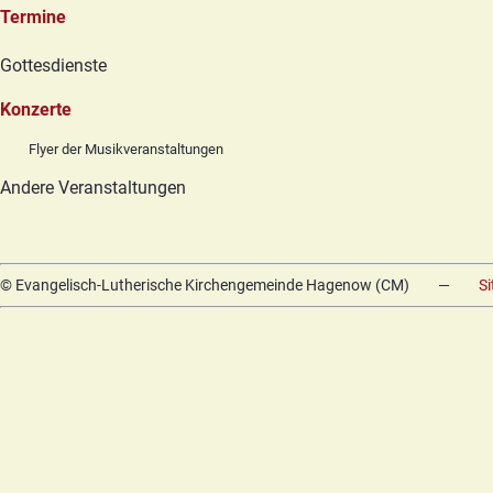
Termine
Navigation
Gottesdienste
überspringen
Konzerte
Flyer der Musikveranstaltungen
Andere Veranstaltungen
© Evangelisch-Lutherische Kirchengemeinde Hagenow (CM)
—
S