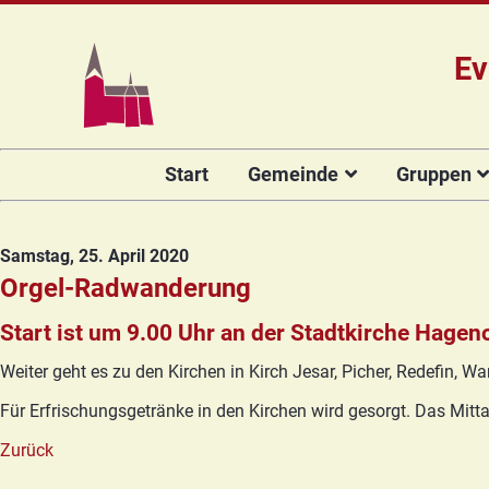
Ev
Navigation
Start
Gemeinde
Gruppen
überspringen
Das Team
Hauptamtli
Für Kin
Mitarbeiter/
Projekt Kulturenbrücke
Für Er
Samstag, 25. April 2020
Kirchengeme
Stiftung Regenbogen
Kirche
Orgel-Radwanderung
Vorstellung 
Unsere Kirche
Seniore
Start ist um 9.00 Uhr an der Stadtkirche Hage
Kandidat(in
Orgelsanierung
Frauenk
Weiter geht es zu den Kirchen in Kirch Jesar, Picher, Redefin, 
Glocken für Hagenow
Blaues 
Für Erfrischungsgetränke in den Kirchen wird gesorgt. Das Mit
Rückblick
Prävention
Zirkusg
Zurück
Konfir