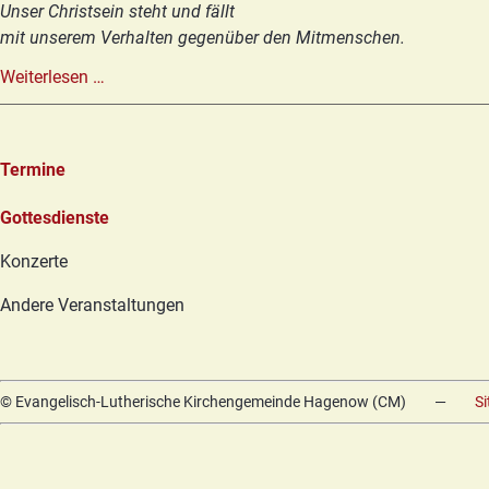
Unser Christsein steht und fällt
mit unserem Verhalten gegenüber den Mitmenschen.
13.
Weiterlesen …
Sonntag
nach
Trinitatis
Termine
Navigation
Gottesdienste
überspringen
Konzerte
Andere Veranstaltungen
© Evangelisch-Lutherische Kirchengemeinde Hagenow (CM)
—
S