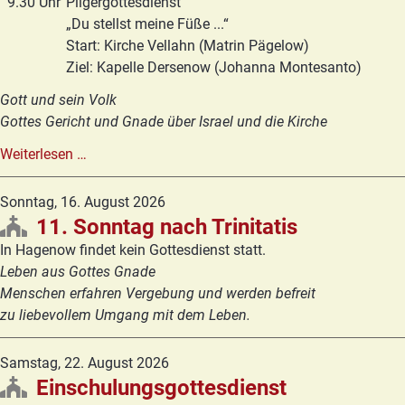
9.30 Uhr
Pilgergottesdienst
„Du stellst meine Füße ...“
Start: Kirche Vellahn (Matrin Pägelow)
Ziel: Kapelle Dersenow (Johanna Montesanto)
Gott und sein Volk
Gottes Gericht und Gnade über Israel und die Kirche
10.
Weiterlesen …
Sonntag
nach
Sonntag,
16. August 2026
Trinitatis
11. Sonntag nach Trinitatis
In Hagenow findet kein Gottesdienst statt.
Leben aus Gottes Gnade
Menschen erfahren Vergebung und werden befreit
zu liebevollem Umgang mit dem Leben.
Samstag,
22. August 2026
Einschulungsgottesdienst