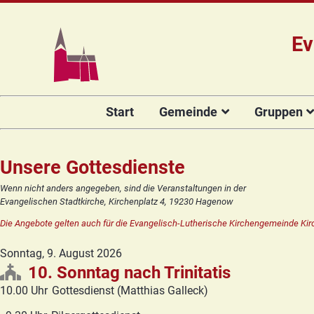
Ev
Navigation
Start
Gemeinde
Gruppen
überspringen
Das Team
Hauptamtli
Für Kin
Mitarbeiter/
Projekt Kulturenbrücke
Für Er
Unsere Gottesdienste
Kirchengeme
Stiftung Regenbogen
Kirche
Wenn nicht anders angegeben, sind die Veranstaltungen in der
Vorstellung 
Evangelischen Stadtkirche, Kirchenplatz 4, 19230 Hagenow
Unsere Kirche
Seniore
Kandidat(in
Die Angebote gelten auch für die Evangelisch-Lutherische Kirchengemeinde Kir
Orgelsanierung
Frauenk
Glocken für Hagenow
Blaues 
Sonntag,
9. August 2026
10. Sonntag nach Trinitatis
Rückblick
Prävention
Zirkusg
10.00 Uhr
Gottesdienst (Matthias Galleck)
Konfir