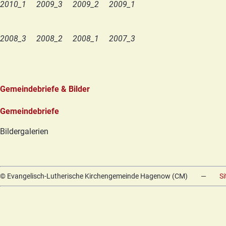
2010_1
2009_3
2009_2
2009_1
2008_3
2008_2
2008_1
2007_3
Gemeindebriefe & Bilder
Navigation
Gemeindebriefe
überspringen
Bildergalerien
© Evangelisch-Lutherische Kirchengemeinde Hagenow (CM)
—
S